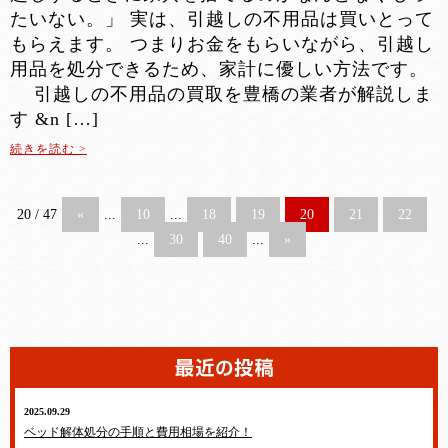
たいない。」 実は、引越しの不用品は買いとって
もらえます。 つまりお金をもらいながら、引越し
用品を処分できるため、家計に優しい方法です。
引越しの不用品の買取を豊橋の業者が解説しま
す &n […]
続きを読む >
20 / 47
«
...
10
...
18
19
20
21
22
...
30
40
...
»
2025.09.29
ベッド解体処分の手順と費用相場を紹介！