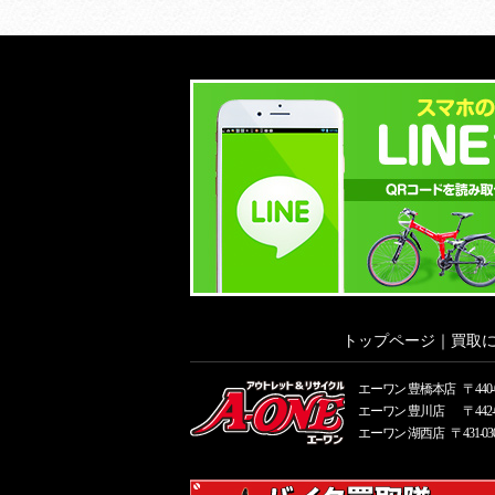
トップページ
｜
買取
エーワン 豊橋本店
〒44
エーワン 豊川店
〒44
エーワン 湖西店
〒431