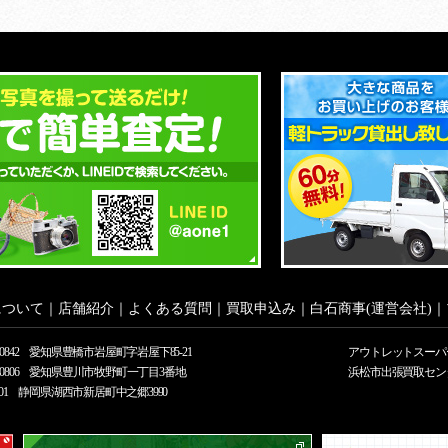
について
｜
店舗紹介
｜
よくある質問
｜
買取申込み
｜
白石商事(運営会社)
｜
0-0842 愛知県豊橋市岩屋町字岩屋下85-21
アウトレットスーパ
2-0806 愛知県豊川市牧野町一丁目3番地
浜松市出張買取セン
-0301 静岡県湖西市新居町中之郷3990