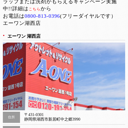
ラップまたは洗剤がもらえるキャンペーン実施
中!!詳細は
から
こちら
お電話は
0800-813-0396
(フリーダイヤルです）
エーワン湖西店
エーワン 湖西店
〒431-0301
住所
静岡県湖西市新居町中之郷3990