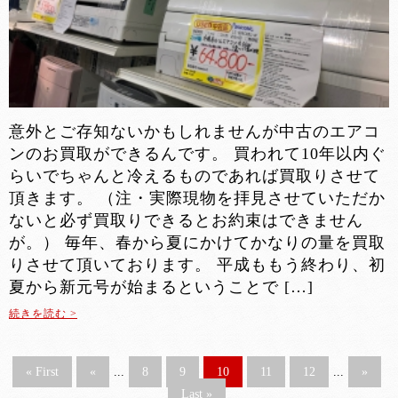
意外とご存知ないかもしれませんが中古のエアコ
ンのお買取ができるんです。 買われて10年以内ぐ
らいでちゃんと冷えるものであれば買取りさせて
頂きます。 （注・実際現物を拝見させていただか
ないと必ず買取りできるとお約束はできません
が。） 毎年、春から夏にかけてかなりの量を買取
りさせて頂いております。 平成ももう終わり、初
夏から新元号が始まるということで […]
続きを読む >
« First
«
...
8
9
10
11
12
...
»
Last »