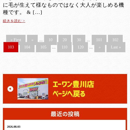
に毛が生えて様なものではなく大人が楽しめる機
種です。 & […]
続きを読む >
« First
«
...
10
20
30
...
101
102
103
104
105
...
110
120
...
»
Last »
2026.08.03