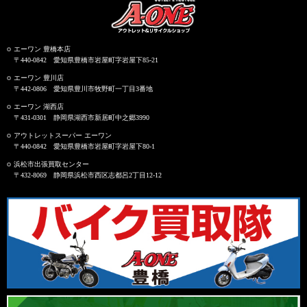
エーワン 豊橋本店
〒440-0842 愛知県豊橋市岩屋町字岩屋下85-21
エーワン 豊川店
〒442-0806 愛知県豊川市牧野町一丁目3番地
エーワン 湖西店
〒431-0301 静岡県湖西市新居町中之郷3990
アウトレットスーパー エーワン
〒440-0842 愛知県豊橋市岩屋町字岩屋下80-1
浜松市出張買取センター
〒432-8069 静岡県浜松市西区志都呂2丁目12-12