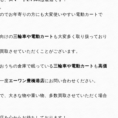
。
のでお年寄りの方にも大変使いやすい電動カートで
向けの
三輪車や電動カート
も大変多く取り扱っており
買取させていただくことがございます。
おうちの倉庫で眠っている
三輪車や電動カート
も
高価
一度
エーワン豊橋港店
にお問い合わせください。
で、大きな物や重い物、多数買取させていただく場合
店を心からお待ちしております！