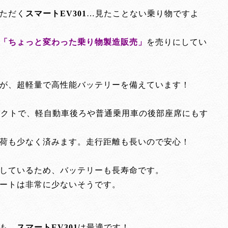
ただく
スマートEV301
…見たことない乗り物ですよ
「ちょっと変わった乗り物製造販売」
を売りにしてい
が、超軽量で高性能バッテリーを備えています！
ンパクトで、軽自動車後ろや普通乗用車の後部座席にもす
荷も少なく済みます。走行距離も長いので安心！
しているため、バッテリーも長寿命です。
ートは非常に少ないそうです。
も、
スマートEV301
は最適です！