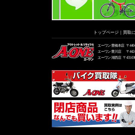
トップページ
｜
買取
エーワン 豊橋本店
〒44
エーワン 豊川店
〒44
エーワン 湖西店
〒431