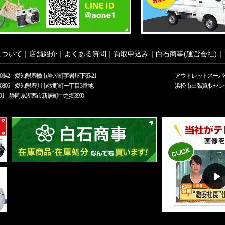
について
｜
店舗紹介
｜
よくある質問
｜
買取申込み
｜
白石商事(運営会社)
｜
0-0842 愛知県豊橋市岩屋町字岩屋下85-21
アウトレットスーパ
2-0806 愛知県豊川市牧野町一丁目3番地
浜松市出張買取セン
-0301 静岡県湖西市新居町中之郷3990