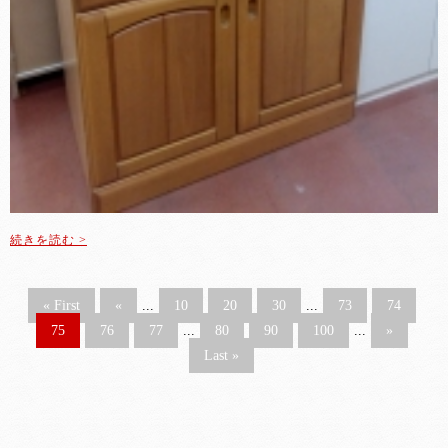
続きを読む >
« First
«
...
10
20
30
...
73
74
75
76
77
...
80
90
100
...
»
Last »