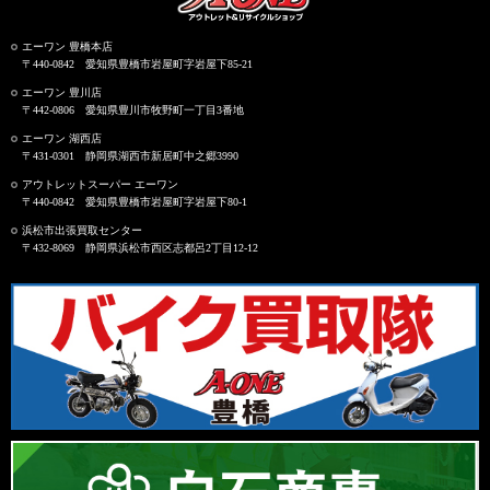
エーワン 豊橋本店
〒440-0842 愛知県豊橋市岩屋町字岩屋下85-21
エーワン 豊川店
〒442-0806 愛知県豊川市牧野町一丁目3番地
エーワン 湖西店
〒431-0301 静岡県湖西市新居町中之郷3990
アウトレットスーパー エーワン
〒440-0842 愛知県豊橋市岩屋町字岩屋下80-1
浜松市出張買取センター
〒432-8069 静岡県浜松市西区志都呂2丁目12-12