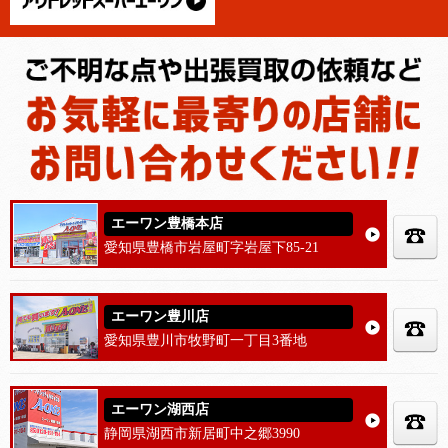
エーワン豊橋本店
愛知県豊橋市岩屋町字岩屋下85-21
エーワン豊川店
愛知県豊川市牧野町一丁目3番地
エーワン湖西店
静岡県湖西市新居町中之郷3990