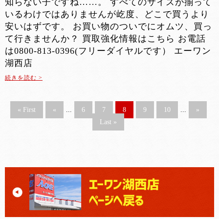
知らない子ですね……。 すべてのサイズが揃って
いるわけではありませんが屹度、どこで買うより
安いはずです。 お買い物のついでにオムツ、買っ
て行きませんか？ 買取強化情報はこちら お電話
は0800-813-0396(フリーダイヤルです） エーワン
湖西店
続きを読む >
« First
«
...
6
7
8
9
10
...
»
Last »