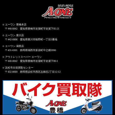
エーワン 豊橋本店
〒440-0842 愛知県豊橋市岩屋町字岩屋下85-21
エーワン 豊川店
〒442-0806 愛知県豊川市牧野町一丁目3番地
エーワン 湖西店
〒431-0301 静岡県湖西市新居町中之郷3990
アウトレットスーパー エーワン
〒440-0842 愛知県豊橋市岩屋町字岩屋下80-1
浜松市出張買取センター
〒432-8069 静岡県浜松市西区志都呂2丁目12-12