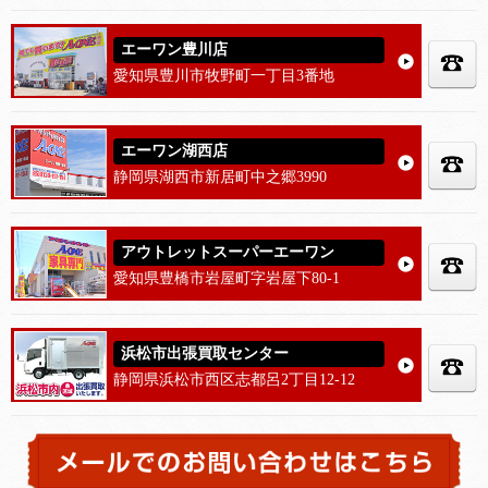
エーワン豊川店
愛知県豊川市牧野町一丁目3番地
エーワン湖西店
静岡県湖西市新居町中之郷3990
アウトレットスーパーエーワン
愛知県豊橋市岩屋町字岩屋下80-1
浜松市出張買取センター
静岡県浜松市西区志都呂2丁目12-12