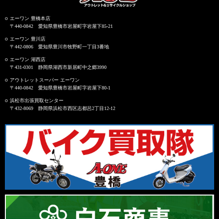
エーワン 豊橋本店
〒440-0842 愛知県豊橋市岩屋町字岩屋下85-21
エーワン 豊川店
〒442-0806 愛知県豊川市牧野町一丁目3番地
エーワン 湖西店
〒431-0301 静岡県湖西市新居町中之郷3990
アウトレットスーパー エーワン
〒440-0842 愛知県豊橋市岩屋町字岩屋下80-1
浜松市出張買取センター
〒432-8069 静岡県浜松市西区志都呂2丁目12-12