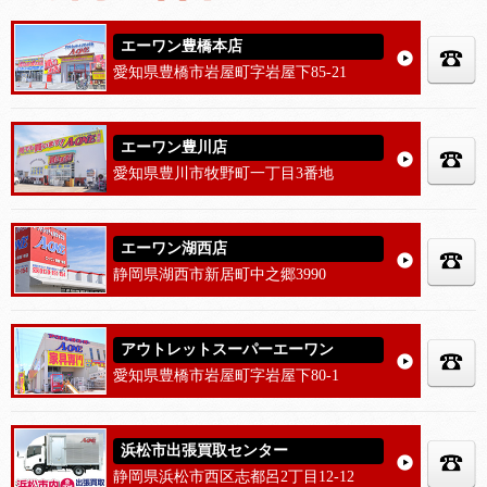
エーワン豊橋本店
愛知県豊橋市岩屋町字岩屋下85-21
エーワン豊川店
愛知県豊川市牧野町一丁目3番地
エーワン湖西店
静岡県湖西市新居町中之郷3990
アウトレットスーパーエーワン
愛知県豊橋市岩屋町字岩屋下80-1
浜松市出張買取センター
静岡県浜松市西区志都呂2丁目12-12